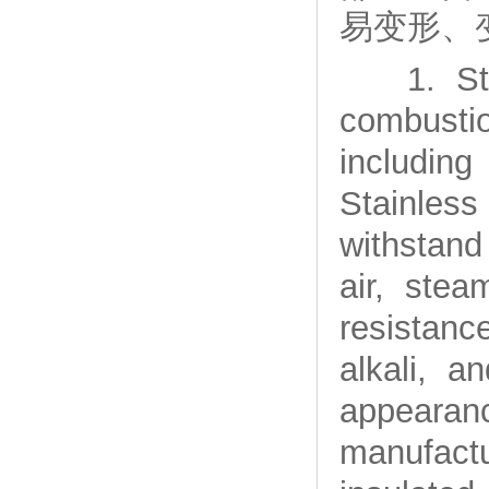
易变形、
1. Stainl
combusti
including
Stainles
withstan
air, stea
resistan
alkali, a
appearan
manufactu