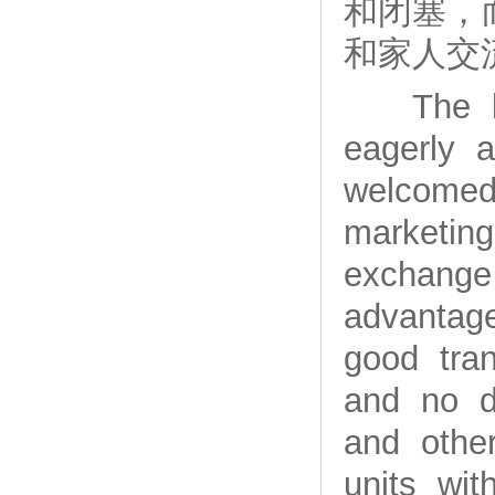
和闭塞，
和家人交
The kitc
eagerly 
welcomed
marketing
exchange
advantage
good tran
and no d
and othe
units wit