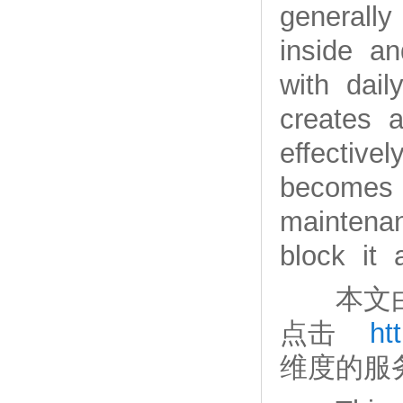
generally
inside an
with dail
creates a
effective
becomes 
maintena
block it
本文
点击
ht
维度的服