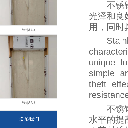
不锈钢玻
光泽和良
用，同时
装饰线板
Stainles
character
unique l
simple an
theft eff
resistanc
装饰线板
不锈钢门
水平的提
联系我们