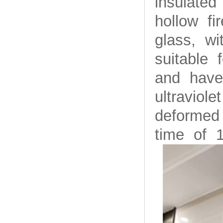
insulated
hollow fi
glass, w
suitable 
and have 
ultraviol
deformed
time of 