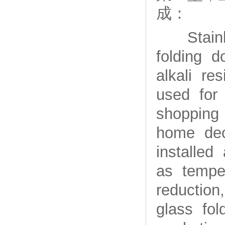
成：
Stainles
folding d
alkali re
used for
shopping 
home dec
installed
as temper
reduction
glass fol