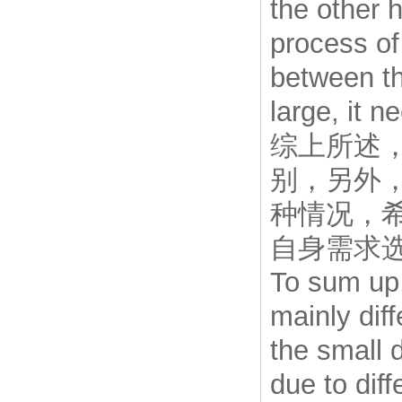
the other 
process of 
between th
large, it 
综上所述
别，另外
种情况，
自身需求
To sum up,
mainly diff
the small 
due to dif