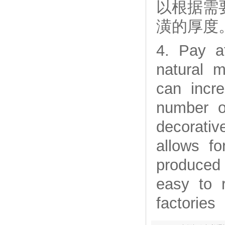
以根据需
潢的厚度
4. Pay a
natural m
can incr
number o
decorativ
allows fo
produced
easy to r
factories